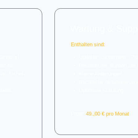
War­tung & Sup­p
Ent­hal­ten sind:
Struk­tur)
Updates, Sicher­heits-Ch
­si­ve)
Per­sön­li­cher Sup­port bei
il, Sicher­
Klei­ne Ände­run­gen
Recht­li­che Aktua­li­sie­run­
Basis,
Optio­na­le Schu­lung
Preis:
49.,00 € pro Monat