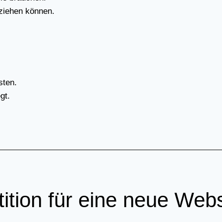
­zie­hen kön­nen.
­ten.
gt.
ti­ti­on für eine neue Web­