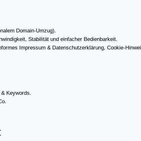
io­na­lem Domain-Umzug).
­dig­keit, Sta­bi­li­tät und ein­fa­cher Bedien­bar­keit.
­for­mes Impres­sum & Daten­schutz­er­klä­rung, Coo­kie-Hin­wei
en & Key­words.
Co.
t