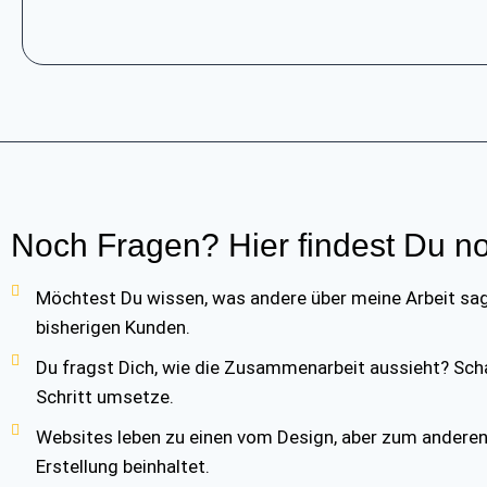
Noch Fragen? Hier findest Du no
Möch­test Du wis­sen, was ande­re über mei­ne Arbeit sagen
bis­he­ri­gen Kun­den.
Du fragst Dich, wie die Zusam­men­ar­beit aus­sieht? Schau
Schritt umset­ze.
Web­sites leben zu einen vom Design, aber zum ande­ren na
Erstel­lung beinhal­tet.