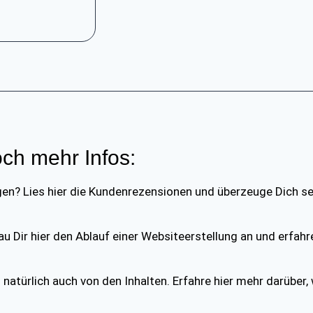
ch mehr Infos:
? Lies hier die Kun­den­re­zen­sio­nen und über­zeu­ge Dich se
 Dir hier den Ablauf einer Web­site­er­stel­lung an und erfah­r
tür­lich auch von den Inhal­ten. Erfah­re hier mehr dar­über,