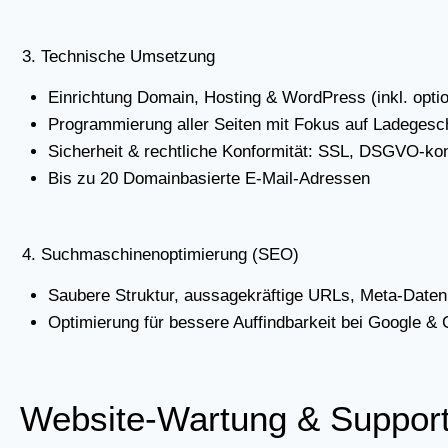
3. Tech­ni­sche Umset­zung
Ein­rich­tung Domain, Hos­ting & Word­Press (inkl. opt
Pro­gram­mie­rung aller Sei­ten mit Fokus auf Lade­ge­schwin
Sicher­heit & recht­li­che Kon­for­mi­tät: SSL, DSGVO-kon
Bis zu 20 Domain­ba­sier­te E‑Mail-Adres­sen
4. Such­ma­schi­nen­op­ti­mie­rung (SEO)
Sau­be­re Struk­tur, aus­sa­ge­kräf­ti­ge URLs, Meta-Dat
Opti­mie­rung für bes­se­re Auf­find­bar­keit bei Goog­le & 
Web­site-War­tung & Sup­por