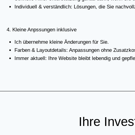
Indi­vi­du­ell & ver­ständ­lich: Lösun­gen, die Sie nach­voll
4. Klei­ne Anps­sun­gen inklu­si­ve
Ich über­neh­me klei­ne Ände­run­gen für Sie.
Far­ben & Lay­out­de­tails: Anpas­sun­gen ohne Zusatz­kos
Immer aktu­ell: Ihre Web­site bleibt leben­dig und gepfle
Ihre Inves­