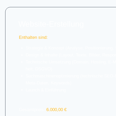
Web­site-Erstel­lung
Ent­hal­ten sind:
Stra­te­gie & Kon­zept (Ana­ly­se, Posi­tio­nie­rung, 
Design & Inhal­te (Lay­out, Tex­te, Bil­der, Respon
Tech­ni­sche Umset­zung (Domain, Hos­ting, E‑Ma
heit, DSGVO)
Such­ma­schi­nen­op­ti­mie­rung (tech­ni­sche SEO-
Meta-Daten, Key­words)
Launch & Ein­füh­rung
Gesamt­preis:
6.000,00 €