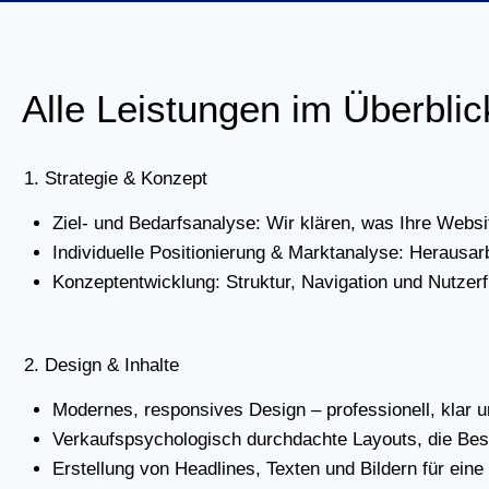
Alle Leis­tun­gen im Über­blic
1. Stra­te­gie & Kon­zept
Ziel- und Bedarfs­ana­ly­se: Wir klä­ren, was Ihre Web­site 
Indi­vi­du­el­le Posi­tio­nie­rung & Markt­ana­ly­se: Her­au
Kon­zept­ent­wick­lung: Struk­tur, Navi­ga­ti­on und Nut­zer
2. Design & Inhal­te
Moder­nes, respon­si­ves Design – pro­fes­sio­nell, klar un
Ver­kaufs­psy­cho­lo­gisch durch­dach­te Lay­outs, die Bes
Erstel­lung von Head­lines, Tex­ten und Bil­dern für eine 