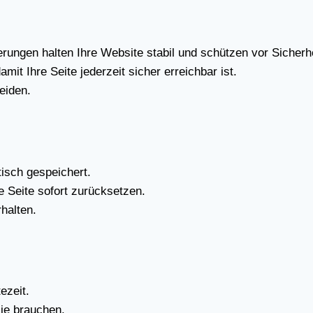
run­gen hal­ten Ihre Web­site sta­bil und schüt­zen vor Sicher­he
mit Ihre Sei­te jeder­zeit sicher erreich­bar ist.
ei­den.
tisch gespei­chert.
re Sei­te sofort zurück­set­zen.
hal­ten.
e­zeit.
ie brau­chen.