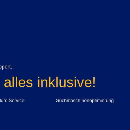
pport.
lles inklu­si­ve!
dum-Service
Suchmaschinenoptimierung