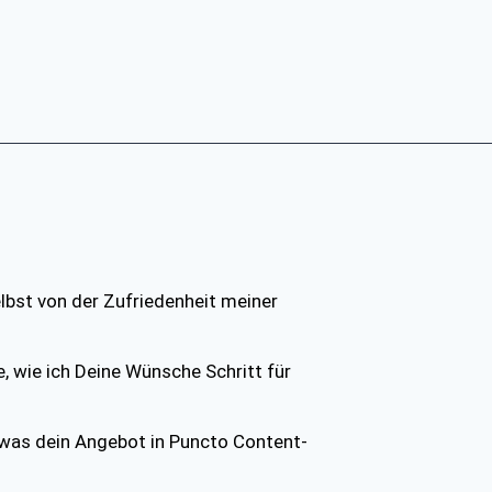
lbst von der Zufrie­den­heit mei­ner
e, wie ich Dei­ne Wün­sche Schritt für
 was dein Ange­bot in Punc­to Con­tent-