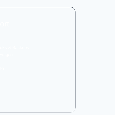
ort
ecks & Back­ups
 Fra­gen
gen