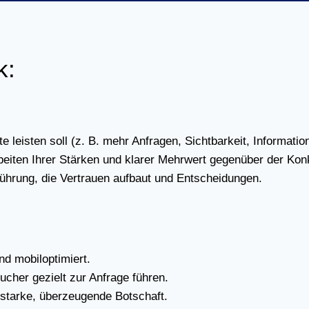
k:
leis­ten soll (z. B. mehr Anfra­gen, Sicht­bar­keit, Infor­ma­ti­on
s­ar­bei­ten Ihrer Stär­ken und kla­rer Mehr­wert gegen­über der Kon­
­füh­rung, die Ver­trau­en auf­baut und Ent­schei­dun­gen.
d mobil­op­ti­miert.
u­cher gezielt zur Anfra­ge füh­ren.
star­ke, über­zeu­gen­de Bot­schaft.