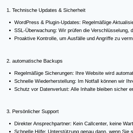
1. Tech­ni­sche Updates & Sicher­heit
Word­Press & Plug­in-Updates: Regel­mä­ßi­ge Aktua­li­sie­
SSL-Über­wa­chung: Wir prü­fen die Ver­schlüs­se­lung, da
Pro­ak­ti­ve Kon­trol­le, um Aus­fäl­le und Angrif­fe zu ver­m
2. auto­ma­ti­sche Back­ups
Regel­mä­ßi­ge Siche­run­gen: Ihre Web­site wird auto­ma­
Schnel­le Wie­der­her­stel­lung: Im Not­fall kön­nen wir Ih
Schutz vor Daten­ver­lust: Alle Inhal­te blei­ben sicher er
3. Per­sön­li­cher Sup­port
Direk­ter Ansprech­part­ner: Kein Call­cen­ter, kei­ne War­t
Schnel­le Hil­fe: Unter­stüt­zung genau dann, wenn Sie s